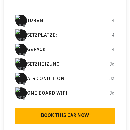
TÜREN:
4
SITZPLÄTZE:
4
GEPÄCK:
4
SITZHEIZUNG:
Ja
AIR CONDITION:
Ja
ONE BOARD WIFI:
Ja
BOOK THIS CAR NOW