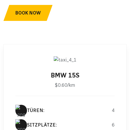
BOOK NOW
BMW 15S
$0.60/km
TÜREN:
4
SITZPLÄTZE:
6