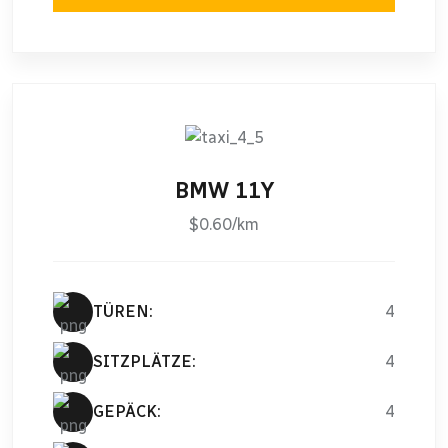
BMW 11Y
$0.60/km
TÜREN:
4
SITZPLÄTZE:
4
GEPÄCK:
4