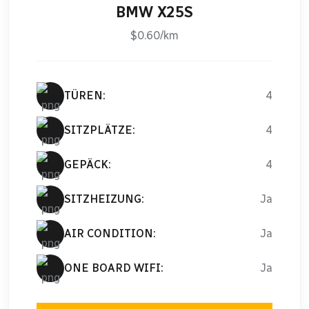
BMW X25S
$0.60/km
TÜREN:
4
SITZPLÄTZE:
4
GEPÄCK:
4
SITZHEIZUNG:
Ja
AIR CONDITION:
Ja
ONE BOARD WIFI:
Ja