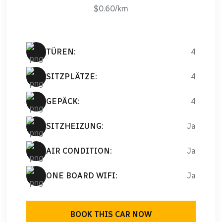
$0.60/km
TÜREN:
4
SITZPLÄTZE:
4
GEPÄCK:
4
SITZHEIZUNG:
Ja
AIR CONDITION:
Ja
ONE BOARD WIFI:
Ja
BOOK THIS CAR NOW