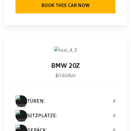
BOOK THIS CAR NOW
BMW 20Z
$0.60/km
TÜREN:
4
SITZPLÄTZE:
4
GEPÄCK:
4